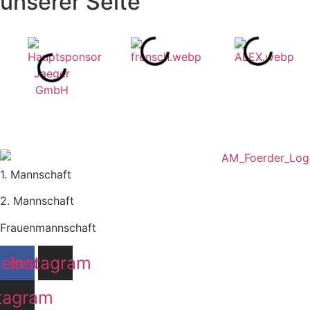
unserer Seite
1. Mannschaft
2. Mannschaft
Frauenmannschaft
cebook
Instagram
tagram